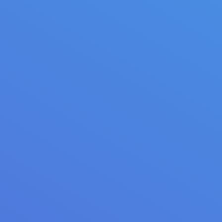
АРМГРУПП
Тематика: проектирование и строительство
жилых домов комфорт класса.
Адрес: http://armgroup-dv.ru/ Выполненные
работы: приобретение и доработка премиум-
темы, наполнение контентом.
Особенности: сайт-визитка компании-
застройщика; адаптивный дизайн, дальнейшее
сопровождение.
29.12.2018
Корпоративные сайты
,
Разработка сайтов
,
Сайт-
визитка
От:
Журавлёв Александр