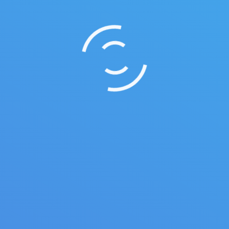
Тематика: дистрибуция профессиональных
средств для окрашивания и премиальной
косметики по уходу за телом и волосами.
Ссылка: http://pacificprincess.ru/ Выполненные
работы: приобретение и доработка премиум
темы, наполнение контентом.
Особенности: сайт-визитка; адаптивный
дизайн.
01.01.2019
Разработка сайтов
,
Сайт-визитка
От:
Журавлёв Александр