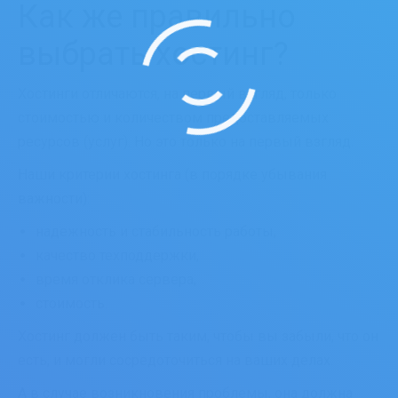
Как же правильно
выбрать хостинг?
Хостинги отличаются, на первый взгляд, только
стоимостью и количеством предоставляемых
ресурсов (услуг). Но это только на первый взгляд.
Наши критерии хостинга (в порядке убывания
важности):
надежность и стабильность работы,
качество техподдержки,
время отклика сервера,
стоимость.
Хостинг должен быть таким, чтобы вы забыли, что он
есть, и могли сосредоточиться на ваших делах.
А в случае возникновения проблемы, она должна