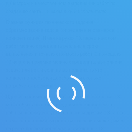
в быстром и качественном выполнении работ по
созданию сайта —
и заказчику, и исполнителю.
Главная функция технического задания —
образмеривание задачи (определение размеров,
конкретизация). Имея на руках ТЗ, перед началом
работ можно определить реальные сроки
выполнения и точную стоимость работ. С помощью
ТЗ на этапе приёмки можно определить, выполнена
задача или нет, и если не выполнена, то что
конкретно требуется доработать и сколько
потребуется времени.
Одно из преимуществ ТЗ в том, что составление ТЗ
может быть выполнено одним исполнителем, а
работы по нему могут выполняться другим. ТЗ также
помогает экономить средства: заказчик может, имея
на руках профессионально составленное ТЗ,